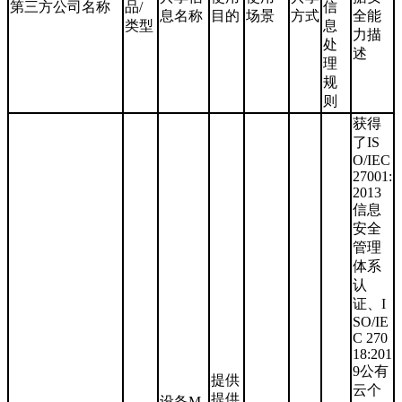
第三方公司名称
品/
信
息名称
目的
场景
方式
全能
类型
息
力描
处
述
理
规
则
获得
了IS
O/IEC
27001:
2013
信息
安全
管理
体系
认
证、I
SO/IE
C 270
18:201
9公有
提供
云个
提供
设备M