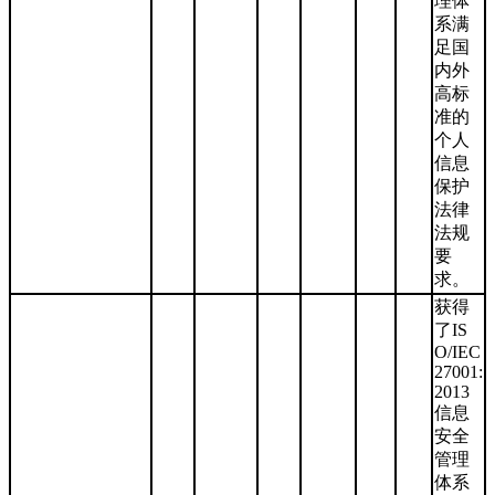
理体
系满
足国
内外
高标
准的
个人
信息
保护
法律
法规
要
求。
获得
了IS
O/IEC
27001:
2013
信息
安全
管理
体系