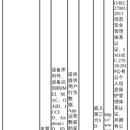
O/IEC
27001:
2013
信息
安全
管理
体系
认
证、I
SO/IE
C 270
18:201
设备序
9公有
提供
列号、
云个
提供
设备识
人信
用户
别码IM
息保
行为
EI、M
护管
数
AC、O
理体
据、
AID、I
系认
嵌入
App
CCI
证。
第三
http
运营
D、An
s://
并拥
方S
数据
droid i
ww
D
有公
的采
友盟
D、ID