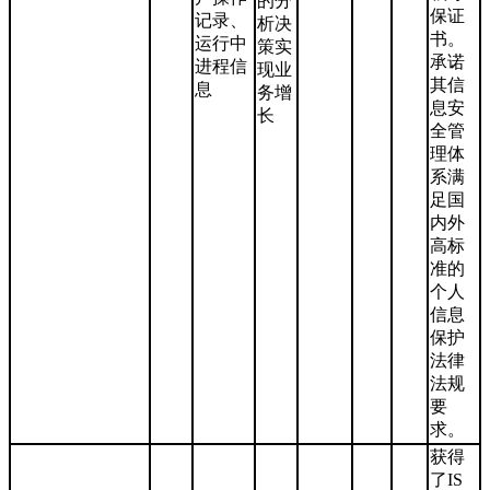
的分
保证
记录、
析决
书。
运行中
策实
承诺
进程信
现业
其信
息
务增
息安
长
全管
理体
系满
足国
内外
高标
准的
个人
信息
保护
法律
法规
要
求。
获得
了IS