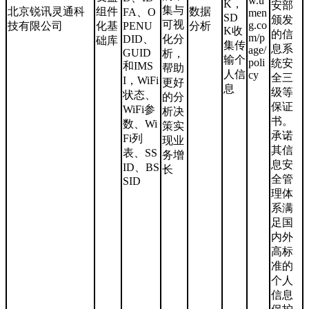
w.u
K，
安部
集与
北京锐讯灵通科
组件
数据
FA、O
men
SD
颁发
可视
g.co
技有限公司
化基
PENU
分析
K收
的信
m/p
DID、
化分
础库
集传
息系
age/
GUID
析，
输个
poli
统安
和IMS
帮助
人信
cy
全三
I，WiFi
更好
息
级等
状态、
的分
保证
WiFi参
析决
书。
数、Wi
策实
承诺
Fi列
现业
其信
表、SS
务增
息安
ID、BS
长
全管
SID
理体
系满
足国
内外
高标
准的
个人
信息