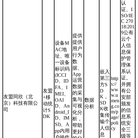
认
证、I
SO/IE
C 270
18:201
9公有
提供
云个
提供
设备M
人信
用户
AC地
息保
行为
址、唯
护管
数
一设备
理体
据、
标识码
系认
嵌入
App
(ICCI
证。
第三
http
运营
D、ID
s://
并拥
方S
数据
FA、I
ww
友盟
D
有公
的采
MEI、
w.u
友盟同欣（北
K，
+移
安部
集与
OAI
数据
men
SD
京）科技有限公
动统
颁发
D、An
可视
g.co
分析
K收
司
计S
的信
m/p
droid_I
化分
集传
DK
息系
age/
D、IM
析，
输个
poli
统安
SI)、A
帮助
人信
cy
全三
pp内用
更好
息
级等
户操作