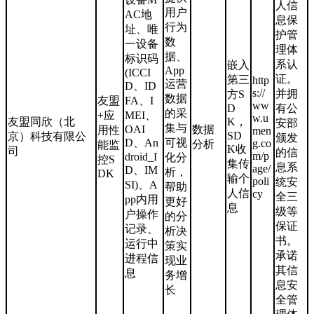
人信
用户
AC地
息保
行为
址、唯
护管
数
一设备
理体
据、
标识码
系认
嵌入
App
(ICCI
证。
第三
http
运营
D、ID
s://
并拥
方S
数据
友盟
FA、I
ww
D
有公
的采
+应
MEI、
w.u
友盟同欣（北
K，
安部
集与
OAI
数据
用性
men
SD
京）科技有限公
颁发
D、An
可视
g.co
分析
能监
K收
司
的信
m/p
droid_I
化分
控S
集传
息系
age/
D、IM
析，
DK
输个
poli
统安
SI)、A
帮助
人信
cy
全三
pp内用
更好
息
级等
户操作
的分
保证
记录、
析决
书。
运行中
策实
承诺
进程信
现业
其信
息
务增
息安
长
全管