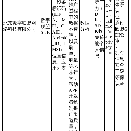
一设备
第三
推广
体系
s://
标识码
方S
ww
过程
认
(IDF
D
w.sh
中的
证，
A、IM
K，
数字
uzil
北京数字联盟网
数据
数据
通过
SD
EI、O
m.c
联盟
络科技有限公司
不透
分析
欧盟G
K收
n/m
AID、
SDK
DPR
明，
ain/
集传
Android
审
以及
priv
_ID、I
输个
计，
acy.
刷
MSI)、
人信
html
拥有
单、
位置信
息
信息
刷量
息、应
安全
等恶
用列表
三级
意行
等保
为，
认证
帮助
APP
开发
者甄
别推
广渠
道质
量，