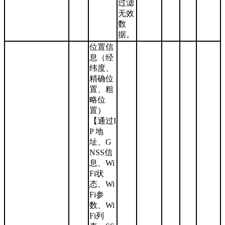
过滤
无效
数
据。
位置信
息（经
纬度、
精确位
置、粗
略位
置）
【通过I
P 地
址、G
NSS信
息、Wi
Fi状
态、Wi
Fi参
数、Wi
Fi列