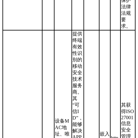
保护
法律
法规
要
求。
提供
终端
有效
性识
别的
移动
安全
技术
服务
商。
其
“可
其获
信I
得ISO
27001
D”，
设备M
信息
能够
AC地
安全
解决
址、唯
嵌入
管理
APP
http