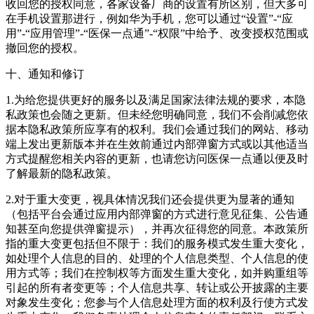
收回您的授权同意，各家设备厂商的设置有所区别，但大多可
在手机设置那进行，例如华为手机，您可以通过“设置”-“应
用”-“应用管理”-“医保一点通”-“权限”中给予、改变授权范围或
撤回您的授权。
十、通知和修订
1.为给您提供更好的服务以及满足国家法律法规的要求，本隐
私政策也会随之更新。但未经您明确同意，我们不会削减您依
据本隐私政策所应享有的权利。我们会通过我们的网站、移动
端上发出更新版本并在生效前通过内部弹窗方式或以其他适当
方式提醒您相关内容的更新，也请您访问医保一点通以便及时
了解最新的隐私政策。
2.对于重大变更，视具体情况我们还会提供更为显著的通知
（包括平台会通过应用内部弹窗的方式进行意见征集、公告通
知甚至向您提供弹窗提示），并再次征得您的同意。本政策所
指的重大变更包括但不限于：我们的服务模式发生重大变化，
如处理个人信息的目的、处理的个人信息类型、个人信息的使
用方式等；我们在控制权等方面发生重大变化，如并购重组等
引起的所有者变更等；个人信息共享、转让或公开披露的主要
对象发生变化；您参与个人信息处理方面的权利及行使方式发