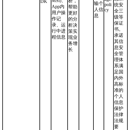
MSI)、
析，
DK
输个
poli
统安
App内
帮助
人信
cy
全三
用户操
更好
息
级等
作记
的分
保证
录、运
析决
书。
行中进
策实
承诺
程信息
现业
其信
务增
息安
长
全管
理体
系满
足国
内外
高标
准的
个人
信息
保护
法律
法规
要