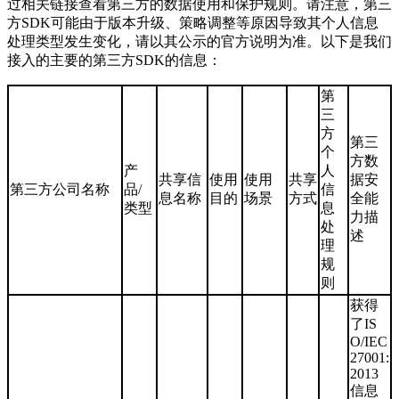
过相关链接查看第三方的数据使用和保护规则。请注意，第三
方SDK可能由于版本升级、策略调整等原因导致其个人信息
处理类型发生变化，请以其公示的官方说明为准。以下是我们
接入的主要的第三方SDK的信息：
第
三
方
第三
个
方数
产
人
共享信
使用
使用
共享
据安
第三方公司名称
品/
信
息名称
目的
场景
方式
全能
类型
息
力描
处
述
理
规
则
获得
了IS
O/IEC
27001:
2013
信息