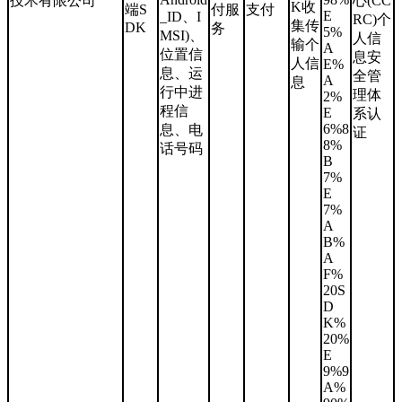
技术有限公司
心(CC
K收
端S
付服
支付
E
_ID、I
RC)个
集传
DK
务
5%
MSI)、
人信
输个
A
位置信
息安
人信
E%
息、运
全管
A
息
行中进
理体
2%
程信
E
系认
6%8
息、电
证
8%
话号码
B
7%
E
7%
A
B%
A
F%
20S
D
K%
20%
E
9%9
A%