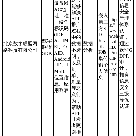
设备M
信息
能够
AC地
安全
解决
址、唯
嵌入
管理
APP
http
一设备
第三
推广
体系
s://
标识码
方S
ww
过程
认
(IDF
D
w.sh
中的
证，
A、IM
K，
数字
uzil
北京数字联盟网
数据
数据
通过
SD
EI、O
m.c
联盟
络科技有限公司
不透
分析
欧盟G
K收
n/m
AID、
SDK
DPR
明，
ain/
集传
Android
审
以及
priv
_ID、I
输个
计，
acy.
刷
MSI)、
人信
html
拥有
单、
位置信
息
信息
刷量
息、应
安全
等恶
用列表
三级
意行
等保
为，
认证
帮助
APP
开发
者甄
别推