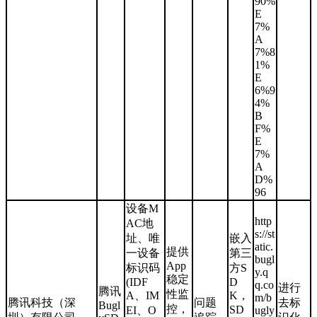
90%
E
7%
A
7%8
1%
E
6%9
4%
B
F%
E
7%
A
D%
96
设备M
http
AC地
s://st
址、唯
嵌入
atic.
提供
一设备
第三
bugl
App
标识码
方S
y.q
稳定
(IDF
D
q.co
进行
腾讯
性监
A、IM
K，
m/b
腾讯科技（深
问题
去标
Bugl
控，
SD
EI、O
ugly