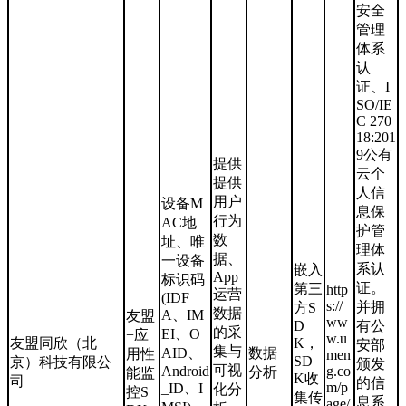
安全
管理
体系
认
证、I
SO/IE
C 270
18:201
9公有
提供
云个
提供
人信
用户
设备M
息保
行为
AC地
护管
数
址、唯
理体
据、
一设备
系认
嵌入
App
标识码
证。
第三
http
运营
(IDF
s://
并拥
方S
数据
A、IM
友盟
ww
D
有公
的采
EI、O
+应
w.u
友盟同欣（北
K，
安部
集与
AID、
数据
用性
men
SD
京）科技有限公
颁发
可视
Android
g.co
分析
能监
K收
司
的信
m/p
_ID、I
化分
控S
集传
息系
age/