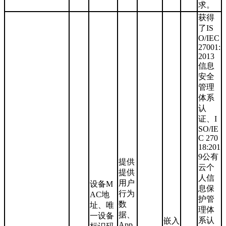
求。
获得
了IS
O/IEC
27001:
2013
信息
安全
管理
体系
认
证、I
SO/IE
C 270
18:201
9公有
提供
云个
提供
人信
用户
设备M
息保
行为
AC地
护管
数
址、唯
理体
据、
一设备
系认
嵌入
App