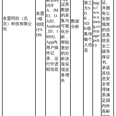
标识码
证。
第三
http
运营
(IDF
s://
并拥
方S
数据
A、IM
ww
友盟
D
有公
的采
EI、O
w.u
友盟同欣（北
K，
+移
安部
集与
AID、
数据
men
SD
京）科技有限公
动统
颁发
可视
Android
g.co
分析
K收
司
计S
的信
m/p
_ID、I
化分
集传
DK
息系
age/
MSI)、
析，
输个
poli
统安
App内
帮助
人信
cy
全三
用户操
更好
息
级等
作记
的分
保证
录、运
析决
书。
行中进
策实
承诺
程信息
现业
其信
务增
息安
长
全管
理体
系满
足国
内外
高标