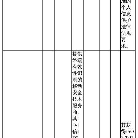
准的
个人
信息
保护
法律
法规
要
求。
提供
终端
有效
性识
别的
移动
安全
技术
服务
商。
其
“可
其获
信I
得ISO
27001
D”，