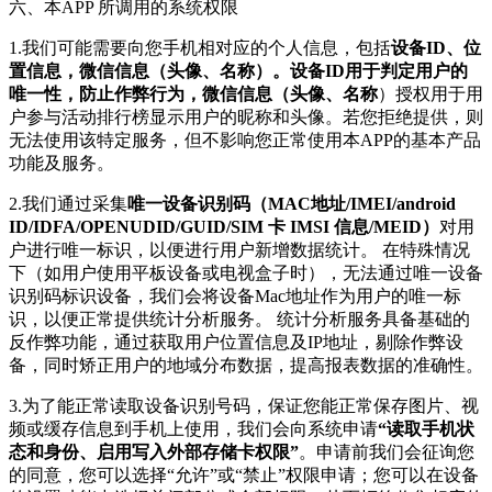
六、本APP 所调用的系统权限
1.我们可能需要向您手机相对应的个人信息，包括
设备ID、位
置信息，微信信息（头像、名称）。设备ID用于判定用户的
唯一性，防止作弊行为，微信信息（头像、名称
）授权用于用
户参与活动排行榜显示用户的昵称和头像。若您拒绝提供，则
无法使用该特定服务，但不影响您正常使用本APP的基本产品
功能及服务。
2.我们通过采集
唯一设备识别码（MAC地址/IMEI/android
ID/IDFA/OPENUDID/GUID/SIM 卡 IMSI 信息/MEID）
对用
户进行唯一标识，以便进行用户新增数据统计。 在特殊情况
下（如用户使用平板设备或电视盒子时），无法通过唯一设备
识别码标识设备，我们会将设备Mac地址作为用户的唯一标
识，以便正常提供统计分析服务。 统计分析服务具备基础的
反作弊功能，通过获取用户位置信息及IP地址，剔除作弊设
备，同时矫正用户的地域分布数据，提高报表数据的准确性。
3.为了能正常读取设备识别号码，保证您能正常保存图片、视
频或缓存信息到手机上使用，我们会向系统申请
“读取手机状
态和身份、启用写入外部存储卡权限”
。申请前我们会征询您
的同意，您可以选择“允许”或“禁止”权限申请；您可以在设备