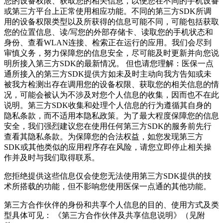
您的设备权限、获取您的相关信息，以便您在不同的手机设备
或第三方平台上正常使用相应功能。不同的第三方SDK所调
用的设备权限类型以及所获得的信息可能不同，可能包括获取
您的位置信息、读/写您的外部存储卡、读取您的手机状态和
身份、查看WLAN连接、检索正在运行的应用。我们会尽到
审慎义务，努力保障您的信息安全，尽可能及时更新并向您说
明所接入第三方SDK的最新情况。 但也请您理解：医保一点
通所接入的第三方SDK提供方如未及时主动向我方告知或未
被我方检测出存在调用您的设备权限、获取您的相关信息的情
况，可能会被认为不涉及对您个人信息的收集，因而也不在此
说明。第三方SDK收集和处理个人信息的行为遵循其自身的
隐私条款，而不适用本隐私政策。为了最大程度保障您的信息
安全，我们强烈建议您在使用任何第三方SDK的服务前先行
查看其隐私条款。为保障您的合法权益，如您发现第三方
SDK或其他类似的应用程序存在风险，请您立即停止相关操
作并及时与我们取得联系。
您拒绝提供这些信息仅会使您无法使用第三方SDK提供的技
术所搭载的功能，但不影响您使用医保一点通的其他功能。
第三方合作伙伴的身份和共享个人信息的目的、使用方式及类
型具体可见： 《第三方合作伙伴及共享信息说明》（见附