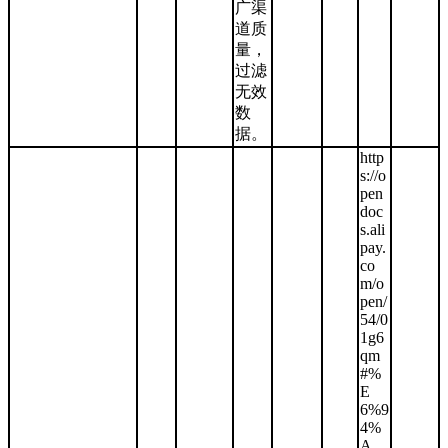
广渠
道质
量，
过滤
无效
数
据。
http
s://o
pen
doc
s.ali
pay.
co
m/o
pen/
54/0
1g6
qm
#%
E
6%9
4%
A