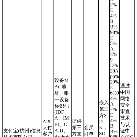
F%
E
4%
B
B%
98%
E
5%
A
E%
9
D%
20A
pp%
设备M
20%
通过
AC地
E
中国
6%9
址、唯
4%
网络
一设备
嵌入
A
安全
标识码
第三
F%
审查
(IDF
E
方S
A、IM
技术
4%
提供
APP
D
EI、O
与认
B
支付
第三
会员
K，
支付宝(杭州)信息
AID、
证中
B%
SD
客户
方支
订单
Android
98%